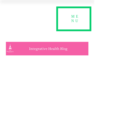
ME
NU