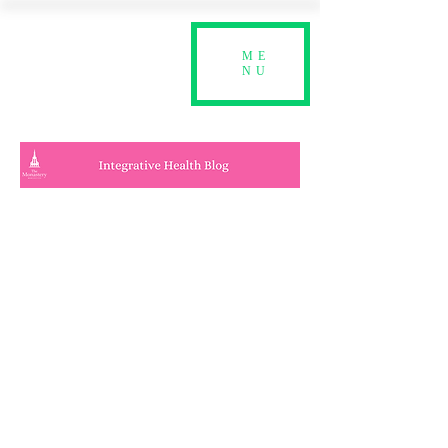
ME
NU